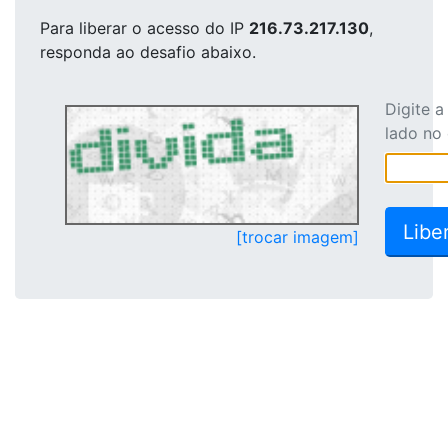
Para liberar o acesso
do IP
216.73.217.130
,
responda ao desafio abaixo.
Digite 
lado no
[trocar imagem]